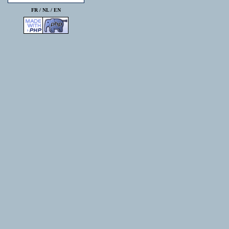
FR /
NL
/
EN