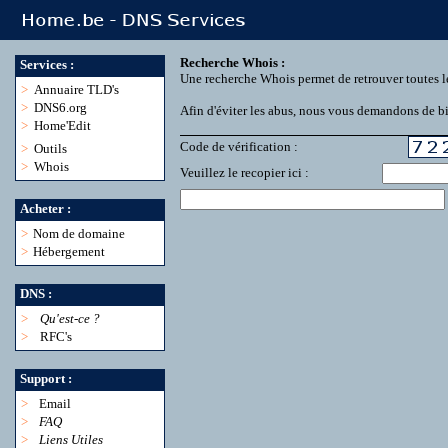
Recherche Whois :
Services :
Une recherche Whois permet de retrouver toutes l
>
Annuaire TLD's
>
DNS6.org
Afin d'éviter les abus, nous vous demandons de bie
>
Home'Edit
Code de vérification :
>
Outils
>
Whois
Veuillez le recopier ici :
Acheter :
>
Nom de domaine
>
Hébergement
DNS :
>
Qu'est-ce ?
>
RFC's
Support :
>
Email
>
FAQ
>
Liens Utiles