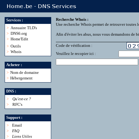
Recherche Whois :
Services :
Une recherche Whois permet de retrouver toutes l
>
Annuaire TLD's
>
DNS6.org
Afin d'éviter les abus, nous vous demandons de bie
>
Home'Edit
Code de vérification :
>
Outils
>
Whois
Veuillez le recopier ici :
Acheter :
>
Nom de domaine
>
Hébergement
DNS :
>
Qu'est-ce ?
>
RFC's
Support :
>
Email
>
FAQ
>
Liens Utiles