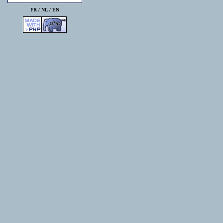
FR /
NL
/
EN