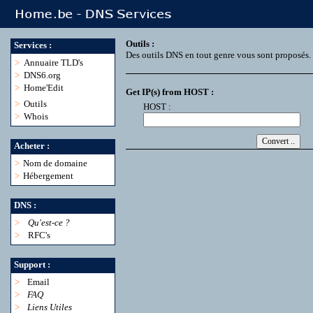
Outils :
Services :
Des outils DNS en tout genre vous sont proposés.
>
Annuaire TLD's
>
DNS6.org
>
Home'Edit
Get IP(s) from HOST :
>
Outils
HOST :
>
Whois
Acheter :
>
Nom de domaine
>
Hébergement
DNS :
>
Qu'est-ce ?
>
RFC's
Support :
>
Email
>
FAQ
>
Liens Utiles