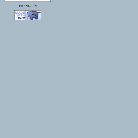
FR /
NL
/
EN