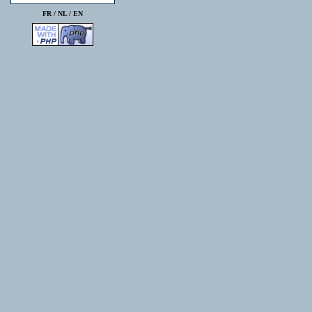
FR /
NL
/
EN