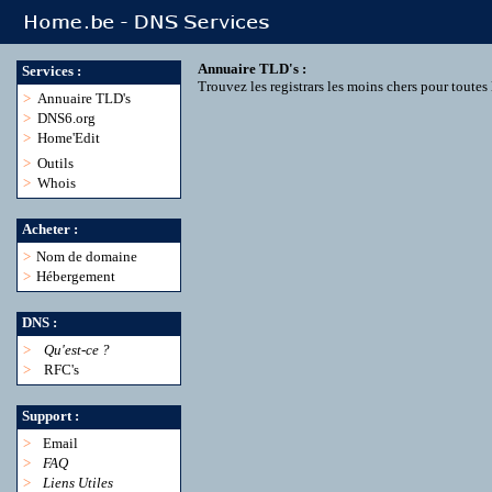
Annuaire TLD's :
Services :
Trouvez les registrars les moins chers pour toute
>
Annuaire TLD's
>
DNS6.org
>
Home'Edit
>
Outils
>
Whois
Acheter :
>
Nom de domaine
>
Hébergement
DNS :
>
Qu'est-ce ?
>
RFC's
Support :
>
Email
>
FAQ
>
Liens Utiles