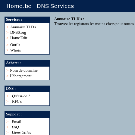
Annuaire TLD's :
Services :
Trouvez les registrars les moins chers pour toute
>
Annuaire TLD's
>
DNS6.org
>
Home'Edit
>
Outils
>
Whois
Acheter :
>
Nom de domaine
>
Hébergement
DNS :
>
Qu'est-ce ?
>
RFC's
Support :
>
Email
>
FAQ
>
Liens Utiles