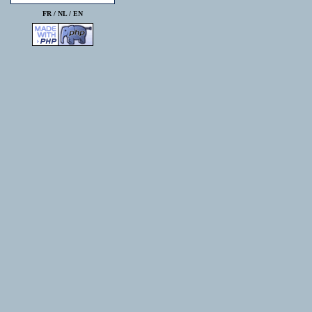
FR /
NL
/
EN