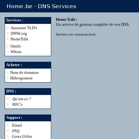
Home'Edit :
Services :
Un service de gestion complète de vos DNS.
>
Annuaire TLD's
>
DNS6.org
Service en construction.
>
Home'Edit
>
Outils
>
Whois
Acheter :
>
Nom de domaine
>
Hébergement
DNS :
>
Qu'est-ce ?
>
RFC's
Support :
>
Email
>
FAQ
>
Liens Utiles