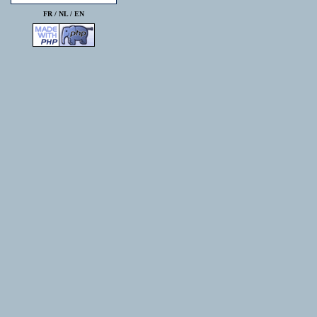
FR /
NL
/
EN