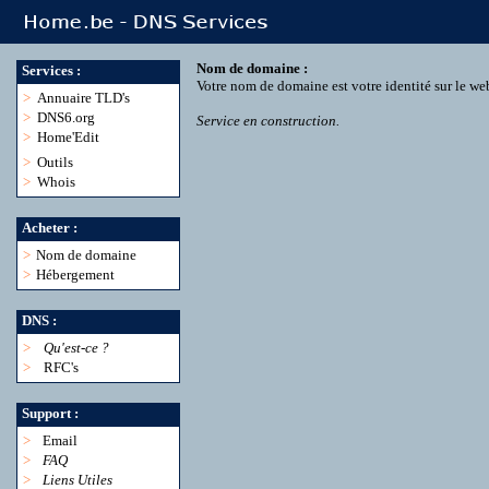
Nom de domaine :
Services :
Votre nom de domaine est votre identité sur le we
>
Annuaire TLD's
>
DNS6.org
Service en construction.
>
Home'Edit
>
Outils
>
Whois
Acheter :
>
Nom de domaine
>
Hébergement
DNS :
>
Qu'est-ce ?
>
RFC's
Support :
>
Email
>
FAQ
>
Liens Utiles