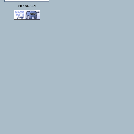
FR /
NL
/
EN