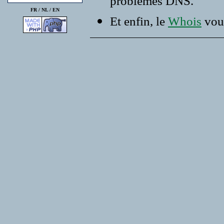
problemes DNS.
FR /
NL
/
EN
Et enfin, le
Whois
vous