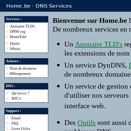
Bienvenue sur Home.be !
Services :
>
Annuaire TLD's
De nombreux services en r
>
DNS6.org
>
Home'Edit
Un
Annuaire TLD's
re
>
Outils
>
Whois
les extensions de nom
Acheter :
Un service DynDNS,
>
Nom de domaine
de nombreux domaine
>
Hébergement
Un service de gestion
DNS :
>
Qu'est-ce ?
d'utiliser nos serveur
>
RFC's
interface web.
Support :
>
Email
Des
Outils
sont aussi 
>
FAQ
>
Liens Utiles